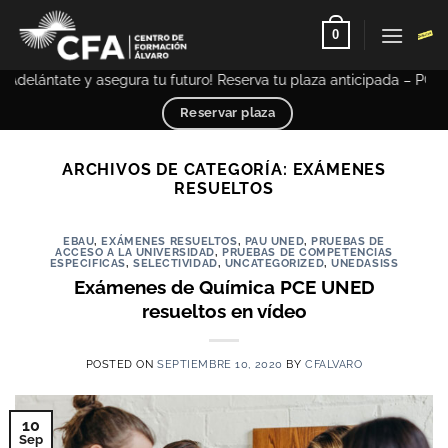
Saltar
0
al
contenido
y asegura tu futuro! Reserva tu plaza anticipada – PCE UNED y Sele
Reservar plaza
ARCHIVOS DE CATEGORÍA:
EXÁMENES
RESUELTOS
EBAU
,
EXÁMENES RESUELTOS
,
PAU UNED
,
PRUEBAS DE
ACCESO A LA UNIVERSIDAD
,
PRUEBAS DE COMPETENCIAS
ESPECIFICAS
,
SELECTIVIDAD
,
UNCATEGORIZED
,
UNEDASISS
Exámenes de Química PCE UNED
resueltos en vídeo
POSTED ON
SEPTIEMBRE 10, 2020
BY
CFALVARO
10
Sep