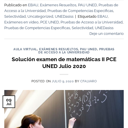
Publicado en
EBAU
,
Exámenes Resueltos
,
PAU UNED
,
Pruebas de
Acceso a la Universidad
,
Pruebas de Competencias Especificas
,
Selectividad
,
Uncategorized
,
UNEDasiss
|
Etiquetado
EBAU
,
Exámenes en video
,
PCE UNED
,
Pruebas de Acceso a la Universidad
,
Pruebas de Competencias Específicas
,
Selectividad
,
UNEDasiss
Deje un comentario
AULA VIRTUAL
,
EXÁMENES RESUELTOS
,
PAU UNED
,
PRUEBAS
DE ACCESO A LA UNIVERSIDAD
Solución examen de matemáticas II PCE
UNED Julio 2020
POSTED ON
JULIO 9, 2020
BY
CFALVARO
09
Jul