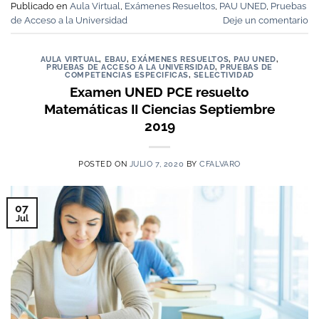
Publicado en
Aula Virtual
,
Exámenes Resueltos
,
PAU UNED
,
Pruebas
de Acceso a la Universidad
Deje un comentario
AULA VIRTUAL
,
EBAU
,
EXÁMENES RESUELTOS
,
PAU UNED
,
PRUEBAS DE ACCESO A LA UNIVERSIDAD
,
PRUEBAS DE
COMPETENCIAS ESPECIFICAS
,
SELECTIVIDAD
Examen UNED PCE resuelto
Matemáticas II Ciencias Septiembre
2019
POSTED ON
JULIO 7, 2020
BY
CFALVARO
07
Jul