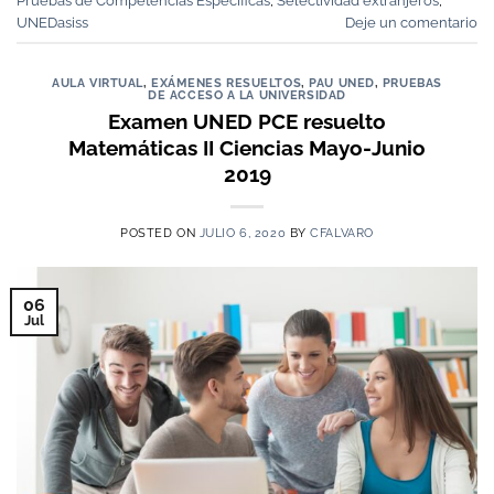
Pruebas de Competencias Específicas
,
Selectividad extranjeros
,
UNEDasiss
Deje un comentario
AULA VIRTUAL
,
EXÁMENES RESUELTOS
,
PAU UNED
,
PRUEBAS
DE ACCESO A LA UNIVERSIDAD
Examen UNED PCE resuelto
Matemáticas II Ciencias Mayo-Junio
2019
POSTED ON
JULIO 6, 2020
BY
CFALVARO
06
Jul