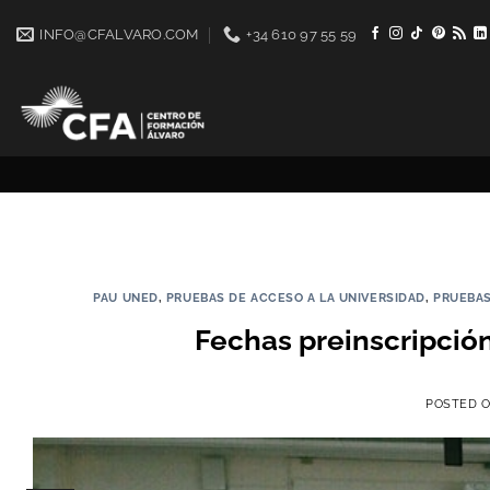
Saltar
INFO@CFALVARO.COM
+34 610 97 55 59
al
contenido
A
PAU UNED
,
PRUEBAS DE ACCESO A LA UNIVERSIDAD
,
PRUEBAS
Fechas preinscripción
POSTED 