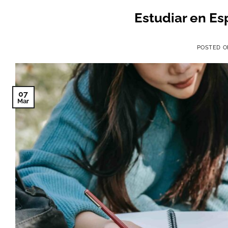
Estudiar en E
POSTED 
07
Mar