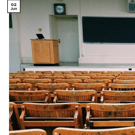
02
Jun