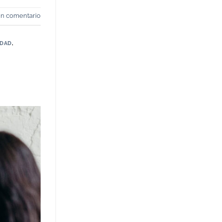
un comentario
IDAD
,