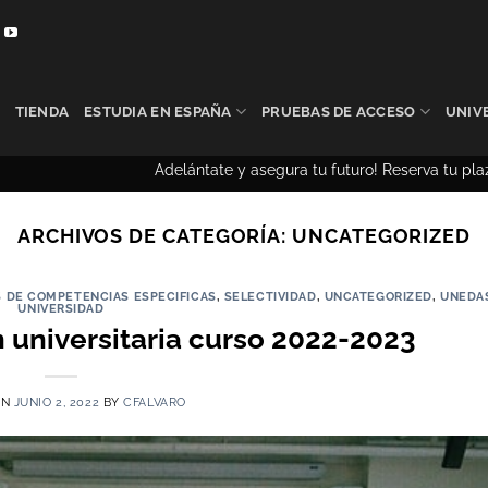
TIENDA
ESTUDIA EN ESPAÑA
PRUEBAS DE ACCESO
UNIV
delántate y asegura tu futuro! Reserva tu plaza anticipada – PCE 
ARCHIVOS DE CATEGORÍA:
UNCATEGORIZED
 DE COMPETENCIAS ESPECIFICAS
,
SELECTIVIDAD
,
UNCATEGORIZED
,
UNEDA
UNIVERSIDAD
 universitaria curso 2022-2023
ON
JUNIO 2, 2022
BY
CFALVARO