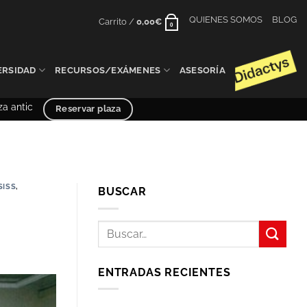
QUIENES SOMOS
BLOG
Carrito /
0,00
€
0
ERSIDAD
RECURSOS/EXÁMENES
ASESORÍA
UNED y Selectividad curso 2025/2026
Reservar plaza
SISS
,
BUSCAR
ENTRADAS RECIENTES