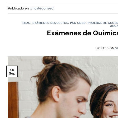
Publicado en
Uncategorized
EBAU
,
EXÁMENES RESUELTOS
,
PAU UNED
,
PRUEBAS DE ACCES
UNCA
Exámenes de Química
POSTED ON
S
10
Sep