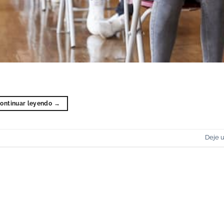
ontinuar leyendo
→
Deje 