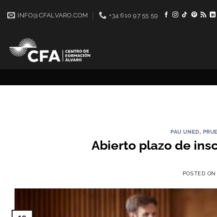
Saltar
INFO@CFALVARO.COM
+34 610 97 55 59
al
contenido
PAU UNED
,
PRUE
Abierto plazo de ins
POSTED O