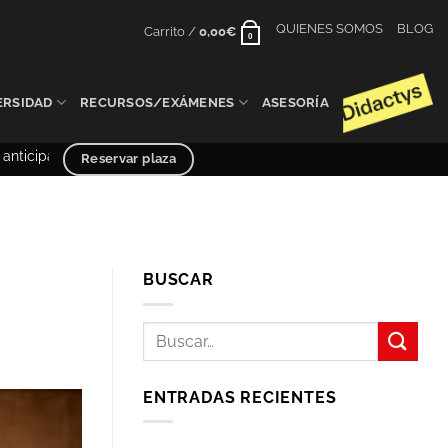
QUIENES SOMOS
BLOG
Carrito /
0,00
€
0
ERSIDAD
RECURSOS/EXÁMENES
ASESORÍA
da – PCE UNED y Selectividad curso 2025/2026
Reservar plaza
BUSCAR
ENTRADAS RECIENTES