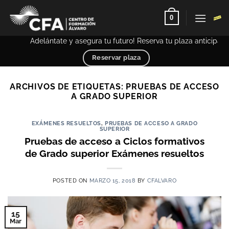
Saltar
0
al
contenido
Adelántate y asegura tu futuro! Reserva tu plaza anticipada
Reservar plaza
ARCHIVOS DE ETIQUETAS:
PRUEBAS DE ACCESO
A GRADO SUPERIOR
EXÁMENES RESUELTOS
,
PRUEBAS DE ACCESO A GRADO
SUPERIOR
Pruebas de acceso a Ciclos formativos
de Grado superior Exámenes resueltos
POSTED ON
MARZO 15, 2018
BY
CFALVARO
15
Mar