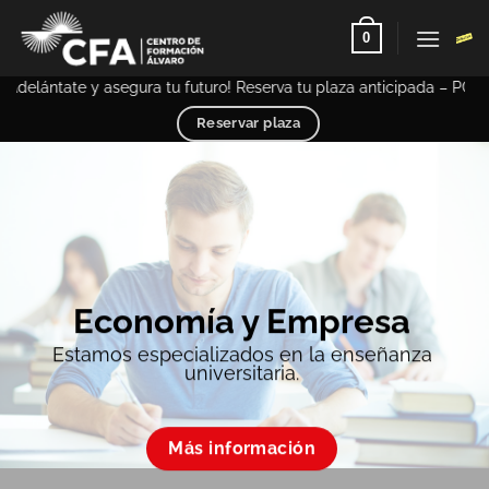
Saltar
0
al
contenido
lántate y asegura tu futuro! Reserva tu plaza anticipada – PCE UNE
Reservar plaza
Economía y Empresa
Estamos especializados en la enseñanza
universitaria.
Más información