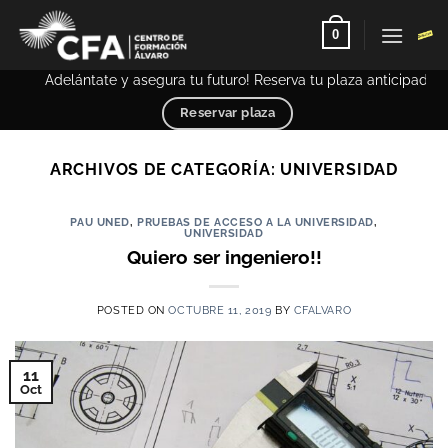
Saltar
0
al
contenido
Adelántate y asegura tu futuro! Reserva tu plaza anticipada – PCE
Reservar plaza
ARCHIVOS DE CATEGORÍA:
UNIVERSIDAD
PAU UNED
,
PRUEBAS DE ACCESO A LA UNIVERSIDAD
,
UNIVERSIDAD
Quiero ser ingeniero!!
POSTED ON
OCTUBRE 11, 2019
BY
CFALVARO
11
Oct