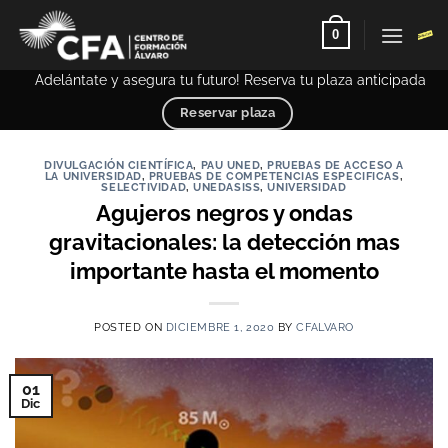
Saltar
0
al
contenido
Adelántate y asegura tu futuro! Reserva tu plaza anticipada – PCE 
Reservar plaza
DIVULGACIÓN CIENTÍFICA
,
PAU UNED
,
PRUEBAS DE ACCESO A
LA UNIVERSIDAD
,
PRUEBAS DE COMPETENCIAS ESPECIFICAS
,
SELECTIVIDAD
,
UNEDASISS
,
UNIVERSIDAD
Agujeros negros y ondas
gravitacionales: la detección mas
importante hasta el momento
POSTED ON
DICIEMBRE 1, 2020
BY
CFALVARO
01
Dic