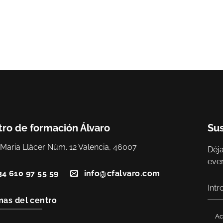
ro de formación Álvaro
Sus
 Maria Llàcer Núm. 12 Valencia, 46007
Déja
eve
34 610 97 55 59
info@cfalvaro.com
as del centro
Ac