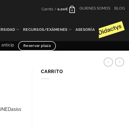
QUIENES SOMOS
BLOG
Carrito /
0,00
€
0
ERSIDAD
RECURSOS/EXÁMENES
ASESORÍA
icipada – PCE UNED y Selectividad curso 2025/2026
Reservar plaza
CARRITO
 UNEDasiss