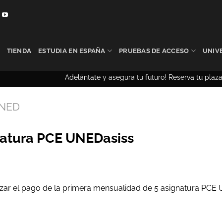
TIENDA
ESTUDIA EN ESPAÑA
PRUEBAS DE ACCESO
UNIV
Adelántate y asegura tu futuro! Reserva tu plaza ant
UNED
natura PCE UNEDasiss
izar el pago de la primera mensualidad de 5 asignatura PCE
PCE UNEDasiss cantidad