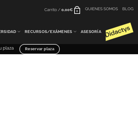
QUIENES SOMOS
BLOG
Carrito /
0,00
€
0
ERSIDAD
RECURSOS/EXÁMENES
ASESORÍA
 plaza anticipada – PCE UNED y Selectividad curso 2025/2026
Reservar plaza