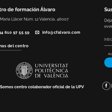
ro de formación Álvaro
Sus
 Maria Llàcer Núm. 12 Valencia, 46007
Déja
eve
34 610 97 55 59
info@cfalvaro.com
as del centro
Ac
Somos centro colaborador oficial de la UPV