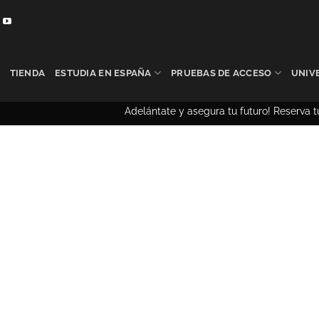
TIENDA
ESTUDIA EN ESPAÑA
PRUEBAS DE ACCESO
UNIV
Adelántate y asegura tu futuro! Reserva tu