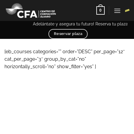
Saltar
0
al
contenido
Adelántate y asegura tu futuro! Reserva tu plaza an
Reservar plaza
[eb_courses categories=”” order=”DESC” per_page=”12″
cat_per_page=”3″ group_by_cat=”no”
horizontally_scroll=”no” show_filter=”yes” ]